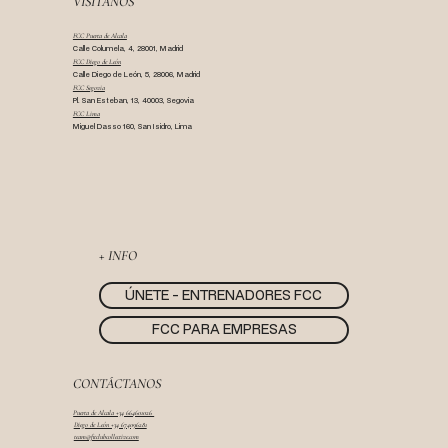
VISÍTANOS
FCC Puerta de Alcala
Calle Columela, 4, 28001, Madrid
FCC Diego de León
Calle Diego de León, 5, 28006, Madrid
FCC Segovia
Pl. San Esteban, 13, 40003, Segovia
FCC Lima
Miguel Dasso 160, San Isidro, Lima
+ INFO
ÚNETE - ENTRENADORES FCC
FCC PARA EMPRESAS
CONTÁCTANOS
Puerta de Alcala +34 664601026
Diego de León +34 674096281
team@fitclubcollective.com