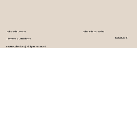
Política de Cookies
Politica de Privacidad
Aviso Legal
Términos y Condiciones
Fitclub Collective ® All rights reserved.