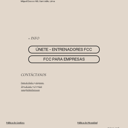
Miguel Dasso 160, San Isidro, Lima
+ INFO
ÚNETE - ENTRENADORES FCC
FCC PARA EMPRESAS
CONTÁCTANOS
Puerta de Alcala +34 664601026
Diego de León +34 674096281
team@fitclubcollective.com
Política de Cookies
Politica de Privacidad