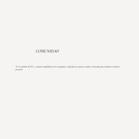
COMUNIDAD
Al ser miembro de FCC, te sentirás respaldado por tus compañeros, inspirado por nuestros coaches y motivado para alcanzar tu máximo
potencial.