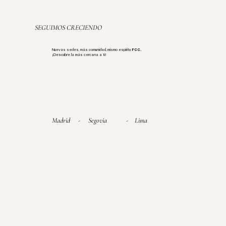
SEGUIMOS CRECIENDO
Nuevas sedes, más comunidad, mismo espíritu
FCC.
¡Descubre la más cercana a ti!
Madrid
-
Segovia
-
Lima
ESTUDIOS