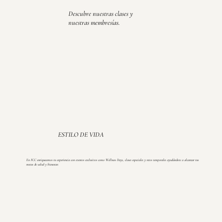
Descubre nuestras clases y
nuestras membresías.
CLASES
ESTILO DE VIDA
En FCC enriquecemos tu experiencia con eventos exclusivos como Wellness Days, clases especiales y retos temporales ayudándote a alcanzar tus
metas de salud y bienestar.