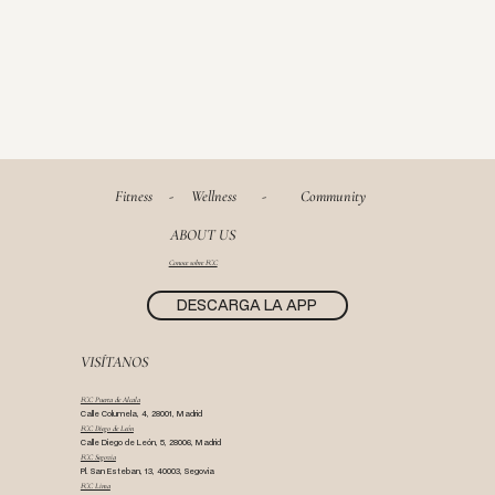
Fitness
-
Wellness
-
Community
ABOUT US
Conoce sobre FCC
DESCARGA LA APP
VISÍTANOS
FCC Puerta de Alcala
Calle Columela, 4, 28001, Madrid
FCC Diego de León
Calle Diego de León, 5, 28006, Madrid
FCC Segovia
Pl. San Esteban, 13, 40003, Segovia
FCC Lima