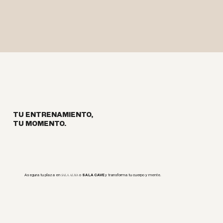
TU ENTRENAMIENTO,
TU MOMENTO.
Asegura tu plaza en
o
SALA CAVE
y transforma tu cuerpo y mente.
SALA ALMA