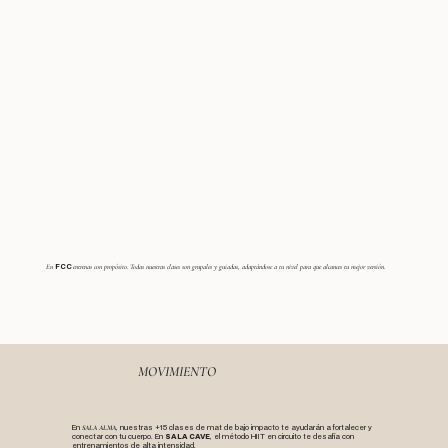
FCC
En
entrenas con propósito. Todas nuestras clases son grupales y guiadas, adaptándose a tu nivel para que alcances tu mejor versión.
MOVIMIENTO
En
, nuestras +15 clases de mat de bajo impacto te ayudarán a fortalecer y
SALA ALMA
conectar con tu cuerpo. En
SALA CAVE
, el método HIIT en circuito te desafía con
entrenamientos de alta intensidad.