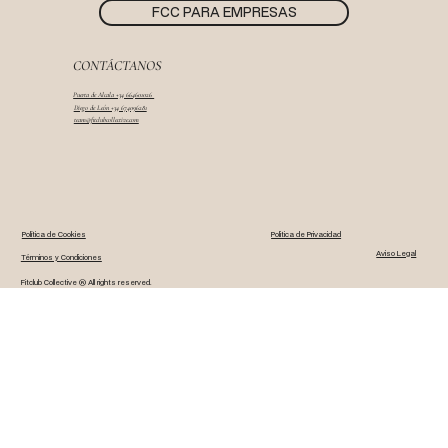
FCC PARA EMPRESAS
CONTÁCTANOS
Puerta de Alcala +34 664601026
Diego de León +34 674096281
team@fitclubcollective.com
Política de Cookies
Politica de Privacidad
Aviso Legal
Términos y Condiciones
Fitclub Collective ® All rights reserved.