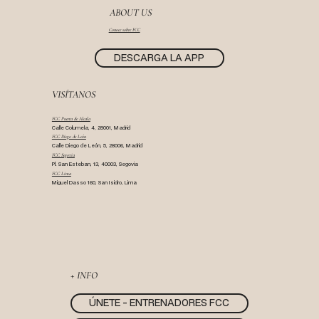
ABOUT US
Conoce sobre FCC
DESCARGA LA APP
VISÍTANOS
FCC Puerta de Alcala
Calle Columela, 4, 28001, Madrid
FCC Diego de León
Calle Diego de León, 5, 28006, Madrid
FCC Segovia
Pl. San Esteban, 13, 40003, Segovia
FCC Lima
Miguel Dasso 160, San Isidro, Lima
+ INFO
ÚNETE - ENTRENADORES FCC