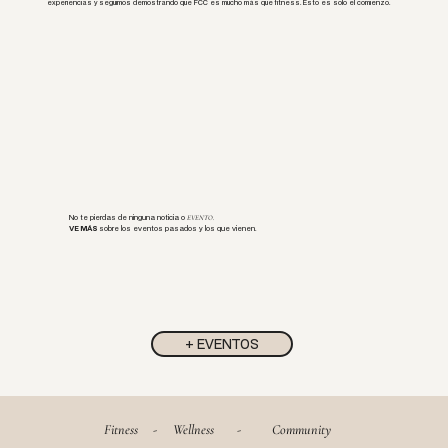
experiencias y seguimos demostrando que FCC es mucho más que fitness. Esto es solo el comienzo.
No te pierdas de ninguna noticia o
EVENTO.
VE MÁS
sobre los eventos pasados y los que vienen.
+ EVENTOS
Fitness
-
Wellness
-
Community