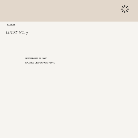
VOLVER
LUCKY NO. 7
SEPTIEMBRE 27, 2025
SALA DE DESPECHO MADRID