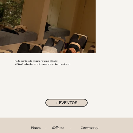
No te pierdas de ninguna noticia o
EVENTO.
VE MÁS
sobre los eventos pasados y los que vienen.
+ EVENTOS
Fitness
-
Wellness
-
Community