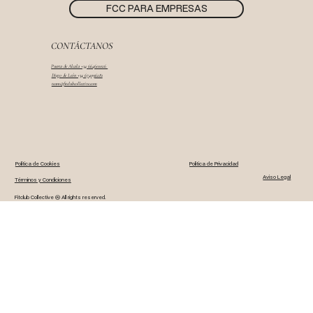
FCC PARA EMPRESAS
CONTÁCTANOS
Puerta de Alcala +34 664601026
Diego de León +34 674096281
team@fitclubcollective.com
Política de Cookies
Politica de Privacidad
Aviso Legal
Términos y Condiciones
Fitclub Collective ® All rights reserved.