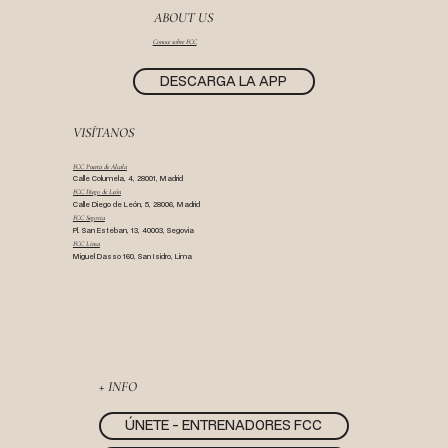
ABOUT US
Conoce sobre FCC
DESCARGA LA APP
VISÍTANOS
FCC Puerta de Alcala
Calle Columela, 4, 28001, Madrid
FCC Diego de León
Calle Diego de León, 5, 28006, Madrid
FCC Segovia
Pl. San Esteban, 13, 40003, Segovia
FCC Lima
Miguel Dasso 160, San Isidro, Lima
+ INFO
ÚNETE - ENTRENADORES FCC