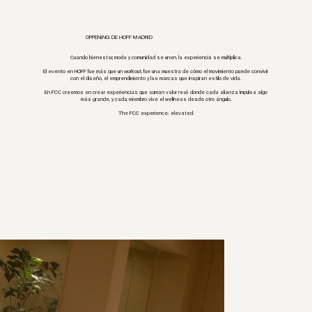
OPPENING DE HOFF MADRID
Cuando bienestar, moda y comunidad se unen, la experiencia se multiplica.
El evento en HOFF fue más que un workout, fue una muestra de cómo el movimiento puede convivir
con el diseño, el emprendimiento y las marcas que inspiran estilo de vida.
En FCC creemos en crear experiencias que suman valor real: donde cada alianza impulsa algo
más grande, y cada miembro vive el wellness desde otro ángulo.
The FCC experience: elevated.